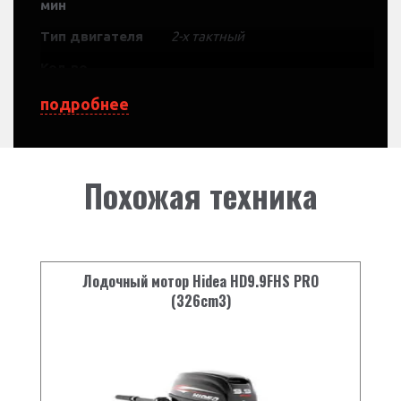
мин
Тип двигателя
2-х тактный
Кол-во
2
цилиндров
подробнее
Объём, см.куб
246
Компрессия
6.8:1
Похожая техника
Размер
56 x 50
цилиндра, мм
Передаточное
число
27:13 (2.08)
редуктора
Лодочный мотор Hidea HD9.9FHS PRO
(326cm3)
Режимы
переключения
F-N-R
передач
Система
CDl
зажигания