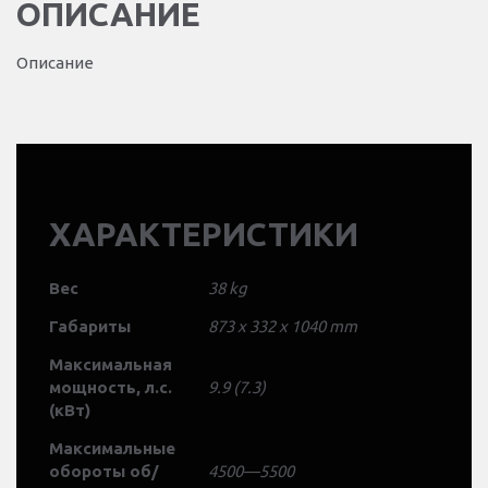
ОПИСАНИЕ
Описание
ХАРАКТЕРИСТИКИ
Вес
38 kg
Габариты
873 x 332 x 1040 mm
Максимальная
мощность, л.с.
9.9 (7.3)
(кВт)
Максимальные
обороты об/
4500—5500